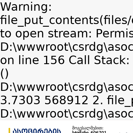
Warning:
file_put_contents(files
to open stream: Permis
D:\wwwroot\csrdg\asoc
on line 156 Call Stack
()
D:\wwwroot\csrdg\asoc
3.7303 568912 2. file_
D:\wwwroot\csrdg\asoc
მოგესალმებით:
სტუმარი_606701