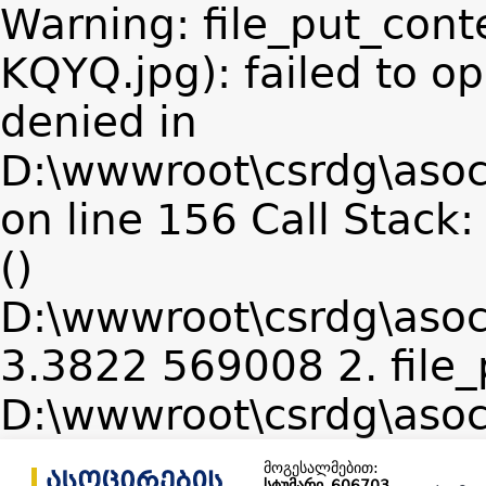
Warning: file_put_cont
KQYQ.jpg): failed to o
denied in
D:\wwwroot\csrdg\asoc
on line 156 Call Stack
()
D:\wwwroot\csrdg\asoc
3.3822 569008 2. file_
D:\wwwroot\csrdg\asoc
მოგესალმებით:
სტუმარი_606703